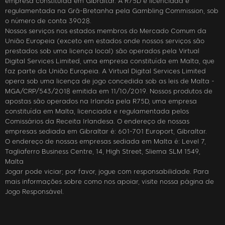
empresa constituída em Gibraltar. A R75D é licenciada e
regulamentada na Grã-Bretanha pela Gambling Commission, sob
o número de conta 39028.
Nossos serviços nos estados membros do Mercado Comum da
União Europeia (exceto em estados onde nossos serviços são
prestados sob uma licença local) são operados pela Virtual
Digital Services Limited, uma empresa constituída em Malta, que
faz parte da União Europeia. A Virtual Digital Services Limited
opera sob uma licença de jogo concedida sob as leis de Malta -
MGA/CRP/543/2018 emitida em 11/10/2019. Nossos produtos de
apostas são operados na Irlanda pela R75D, uma empresa
constituída em Malta, licenciada e regulamentada pelos
Comissários da Receita Irlandesa. O endereço de nossas
empresas sediada em Gibraltar é: 601-701 Europort, Gibraltar.
O endereço de nossas empresas sediada em Malta é: Level 7,
Tagliaferro Business Centre, 14, High Street, Sliema SLM 1549,
Malta
Jogar pode viciar; por favor, jogue com responsabilidade. Para
mais informações sobre como nos apoiar, visite nossa página de
Jogo Responsável.