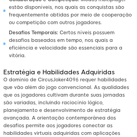
estão disponíveis, nos quais as conquistas são
frequentemente obtidas por meio de cooperação
ou competição com outros jogadores.
Desafios Temporais:
Certos níveis possuem
desafios baseados em tempo, nos quais a
eficiência e velocidade são essenciais para a
vitória.
Estratégia e Habilidades Adquiridas
O domínio de CircusJoker4096 requer habilidades
que vão além do jogo convencional. As qualidades
que os jogadores cultivam durante suas jornadas
são variadas, incluindo raciocínio lógico,
planejamento e desenvolvimento de estratégia
avançada. A orientação contemporânea dos
desafios permite aos jogadores conectar as
habilidades virtuais adquiridas com aplicações