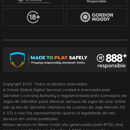
Copyright 2025. Todos os direitos reservados.
A Virtual Global Digital Services Limited é licenciada pela
Gibraltar Licensing Authority e regulamentada pelo Comissário de
Jogos de Gibraltar para oferecer serviços de jogos de azar online
sob as leis de Gibraltar (Números de Licença de Jogo Remoto 112
e 113) e não faz representação quanto à legalidade de tais
serviços em outras jurisdições.
Nossos serviços no Reino Unido são gerenciados pela R75D, uma