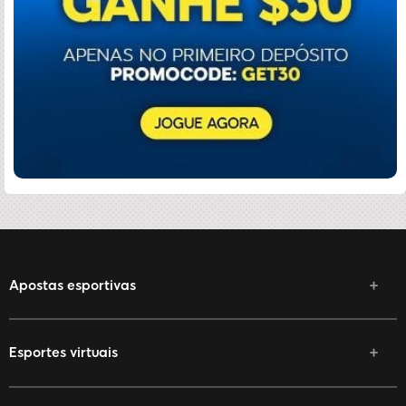
Apostas esportivas
Esportes virtuais