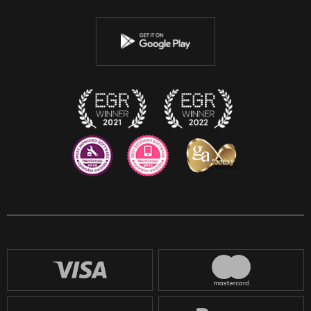
Twitter
Youtube
Instagram
Discord
Twitch
Reddit