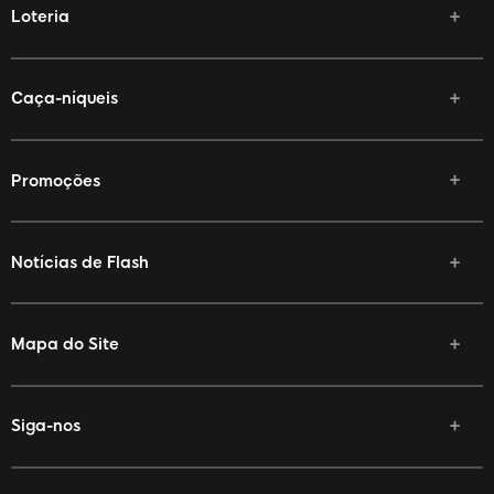
Loteria
Caça-níqueis
Promoções
Notícias de Flash
Mapa do Site
Siga-nos
Facebook