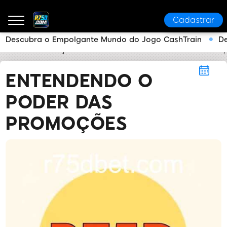
Cadastrar
Descubra o Empolgante Mundo do Jogo CashTrain
D
R75D
Promoções
Entendendo o Poder das Promo
ENTENDENDO O
PODER DAS
PROMOÇÕES