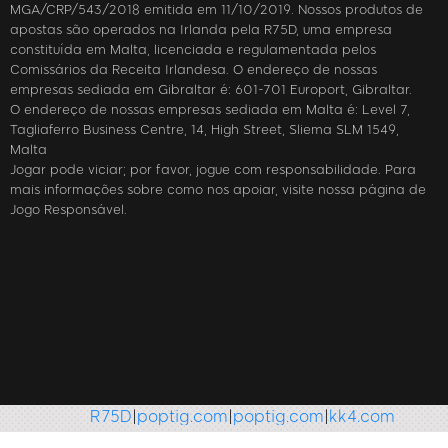
MGA/CRP/543/2018 emitida em 11/10/2019. Nossos produtos de
apostas são operados na Irlanda pela R75D, uma empresa
constituída em Malta, licenciada e regulamentada pelos
Comissários da Receita Irlandesa. O endereço de nossas
empresas sediada em Gibraltar é: 601-701 Europort, Gibraltar.
O endereço de nossas empresas sediada em Malta é: Level 7,
Tagliaferro Business Centre, 14, High Street, Sliema SLM 1549,
Malta
Jogar pode viciar; por favor, jogue com responsabilidade. Para
mais informações sobre como nos apoiar, visite nossa página de
Jogo Responsável.
R75D
|
poptig.com
|
poptig.com
|
kk4.com