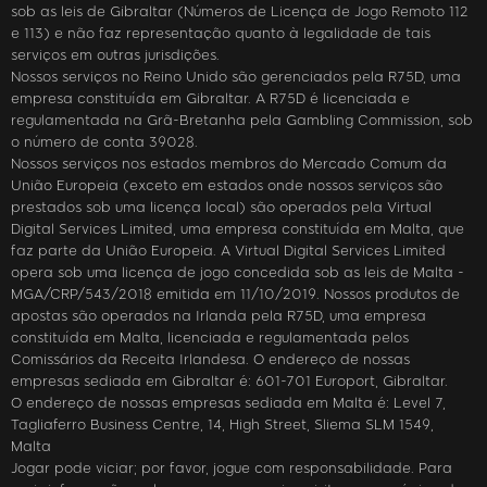
sob as leis de Gibraltar (Números de Licença de Jogo Remoto 112
e 113) e não faz representação quanto à legalidade de tais
serviços em outras jurisdições.
Nossos serviços no Reino Unido são gerenciados pela R75D, uma
empresa constituída em Gibraltar. A R75D é licenciada e
regulamentada na Grã-Bretanha pela Gambling Commission, sob
o número de conta 39028.
Nossos serviços nos estados membros do Mercado Comum da
União Europeia (exceto em estados onde nossos serviços são
prestados sob uma licença local) são operados pela Virtual
Digital Services Limited, uma empresa constituída em Malta, que
faz parte da União Europeia. A Virtual Digital Services Limited
opera sob uma licença de jogo concedida sob as leis de Malta -
MGA/CRP/543/2018 emitida em 11/10/2019. Nossos produtos de
apostas são operados na Irlanda pela R75D, uma empresa
constituída em Malta, licenciada e regulamentada pelos
Comissários da Receita Irlandesa. O endereço de nossas
empresas sediada em Gibraltar é: 601-701 Europort, Gibraltar.
O endereço de nossas empresas sediada em Malta é: Level 7,
Tagliaferro Business Centre, 14, High Street, Sliema SLM 1549,
Malta
Jogar pode viciar; por favor, jogue com responsabilidade. Para