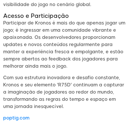
visibilidade do jogo no cenário global.
Acesso e Participação
Participar de Kronos é mais do que apenas jogar um
jogo; é ingressar em uma comunidade vibrante e
apaixonada. Os desenvolvedores proporcionam
updates e novos conteúdos regularmente para
manter a experiência fresca e empolgante, e estão
sempre abertos ao feedback dos jogadores para
melhorar ainda mais o jogo.
Com sua estrutura inovadora e desafio constante,
Kronos e seu elemento 'R75D' continuam a capturar
a imaginação de jogadores ao redor do mundo,
transformando as regras do tempo e espaço em
uma jornada inesquecível.
poptig.com