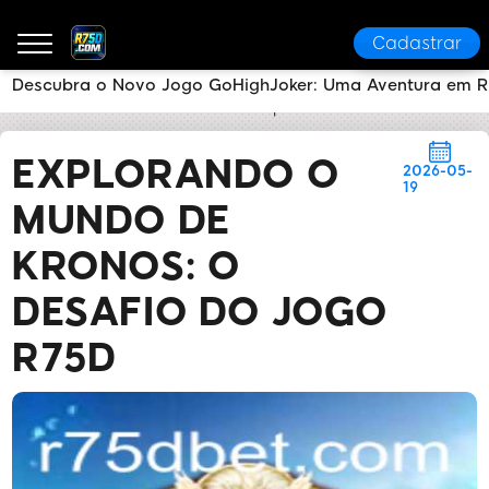
Cadastrar
Descubra o Novo Jogo GoHighJoker: Uma Aventura em 
R75D
Notícias de Flash
Explorando o Mundo de Kr
EXPLORANDO O
2026-05-
19
MUNDO DE
KRONOS: O
DESAFIO DO JOGO
R75D