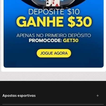
Apostas esportivas