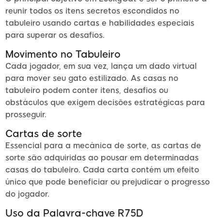
reunir todos os itens secretos escondidos no
tabuleiro usando cartas e habilidades especiais
para superar os desafios.
Movimento no Tabuleiro
Cada jogador, em sua vez, lança um dado virtual
para mover seu gato estilizado. As casas no
tabuleiro podem conter itens, desafios ou
obstáculos que exigem decisões estratégicas para
prosseguir.
Cartas de sorte
Essencial para a mecânica de sorte, as cartas de
sorte são adquiridas ao pousar em determinadas
casas do tabuleiro. Cada carta contém um efeito
único que pode beneficiar ou prejudicar o progresso
do jogador.
Uso da Palavra-chave R75D