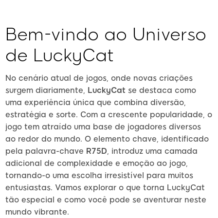
Bem-vindo ao Universo
de LuckyCat
No cenário atual de jogos, onde novas criações
surgem diariamente,
LuckyCat
se destaca como
uma experiência única que combina diversão,
estratégia e sorte. Com a crescente popularidade, o
jogo tem atraído uma base de jogadores diversos
ao redor do mundo. O elemento chave, identificado
pela palavra-chave
R75D
, introduz uma camada
adicional de complexidade e emoção ao jogo,
tornando-o uma escolha irresistível para muitos
entusiastas. Vamos explorar o que torna LuckyCat
tão especial e como você pode se aventurar neste
mundo vibrante.