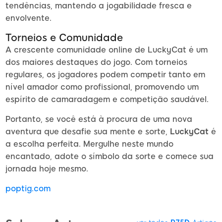
tendências, mantendo a jogabilidade fresca e
envolvente.
Torneios e Comunidade
A crescente comunidade online de LuckyCat é um
dos maiores destaques do jogo. Com torneios
regulares, os jogadores podem competir tanto em
nível amador como profissional, promovendo um
espírito de camaradagem e competição saudável.
Portanto, se você está à procura de uma nova
aventura que desafie sua mente e sorte,
LuckyCat
é
a escolha perfeita. Mergulhe neste mundo
encantado, adote o símbolo da sorte e comece sua
jornada hoje mesmo.
poptig.com