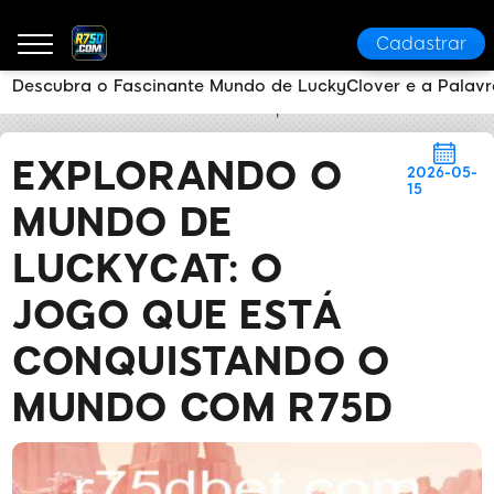
Cadastrar
Descubra o Fascinante Mundo de LuckyClover e a Palav
R75D
Notícias de Flash
Explorando o Mundo de Lu
EXPLORANDO O
2026-05-
15
MUNDO DE
LUCKYCAT: O
JOGO QUE ESTÁ
CONQUISTANDO O
MUNDO COM R75D