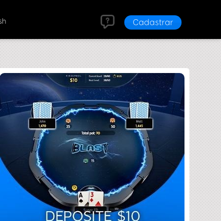
sh
Cadastrar