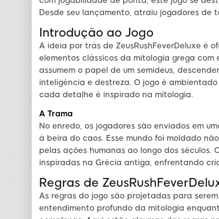
com jogabilidade de ponta, este jogo se dest
Desde seu lançamento, atraiu jogadores de 
Introdução ao Jogo
A ideia por trás de ZeusRushFeverDeluxe é o
elementos clássicos da mitologia grega com e
assumem o papel de um semideus, descenden
inteligência e destreza. O jogo é ambientad
cada detalhe é inspirado na mitologia.
A Trama
No enredo, os jogadores são enviados em uma
à beira do caos. Esse mundo foi moldado nã
pelas ações humanas ao longo dos séculos. 
inspiradas na Grécia antiga, enfrentando cri
Regras de ZeusRushFeverDelu
As regras do jogo são projetadas para serem
entendimento profundo da mitologia enquant