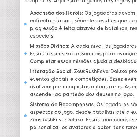
complexas. Aqui estão algumas das regras pri
Ascensão dos Heróis:
Os jogadores devem g
enfrentando uma série de desafios que a
progressão é feita através de batalhas, re
especiais.
Missões Divinas:
A cada nível, os jogadore
Essas missões são essenciais para avançar
Completar essas missões ajuda a desbloque
Interação Social:
ZeusRushFeverDeluxe prom
eventos globais e competições. Esses eve
rivalizem por conquistas e itens raros. As 
ascender ao panteão dos deuses no jogo.
Sistema de Recompensas:
Os jogadores sã
aspectos do jogo, desde batalhas até a ex
ZeusRushFeverDeluxe. Essas recompensas sã
personalizar os avatares e obter itens raros