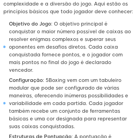
complexidade e a diversão do jogo. Aqui estão os
princípios básicos que todo jogador deve conhecer:
Objetivo do Jogo
: O objetivo principal é
conquistar o maior número possível de caixas ao
resolver enigmas complexos e superar seus
oponentes em desafios diretos. Cada caixa
conquistada fornece pontos, e o jogador com
mais pontos no final do jogo é declarado
vencedor.
Configuração
: 5Boxing vem com um tabuleiro
modular que pode ser configurado de várias
maneiras, oferecendo inúmeras possibilidades e
variabilidade em cada partida. Cada jogador
também recebe um conjunto de ferramentas
básicas e uma cor designada para representar
suas caixas conquistadas.
Estruturas de Pontuação
: A pontuação é