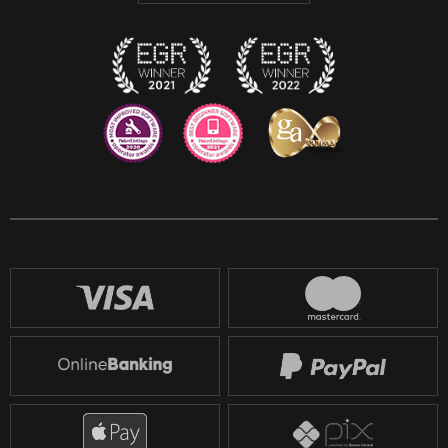
Twitch
Reddit