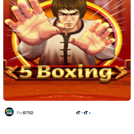
COMPARTILHAR
Por
R75D