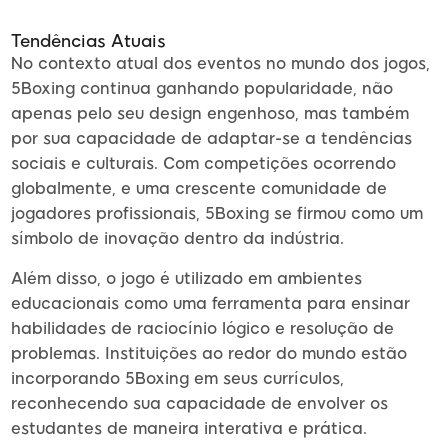
Tendências Atuais
No contexto atual dos eventos no mundo dos jogos,
5Boxing continua ganhando popularidade, não
apenas pelo seu design engenhoso, mas também
por sua capacidade de adaptar-se a tendências
sociais e culturais. Com competições ocorrendo
globalmente, e uma crescente comunidade de
jogadores profissionais, 5Boxing se firmou como um
símbolo de inovação dentro da indústria.
Além disso, o jogo é utilizado em ambientes
educacionais como uma ferramenta para ensinar
habilidades de raciocínio lógico e resolução de
problemas. Instituições ao redor do mundo estão
incorporando 5Boxing em seus currículos,
reconhecendo sua capacidade de envolver os
estudantes de maneira interativa e prática.