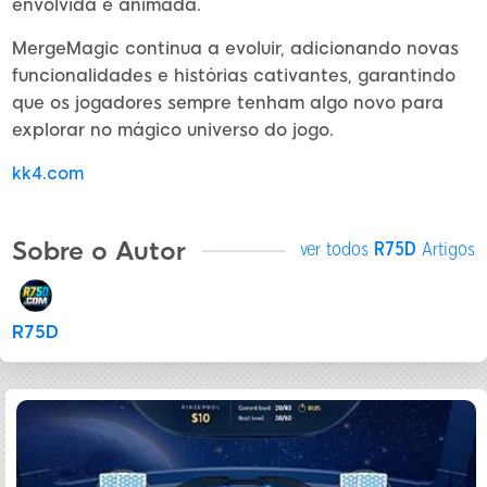
envolvida e animada.
MergeMagic continua a evoluir, adicionando novas
funcionalidades e histórias cativantes, garantindo
que os jogadores sempre tenham algo novo para
explorar no mágico universo do jogo.
kk4.com
Sobre o Autor
ver todos
R75D
Artigos
R75D