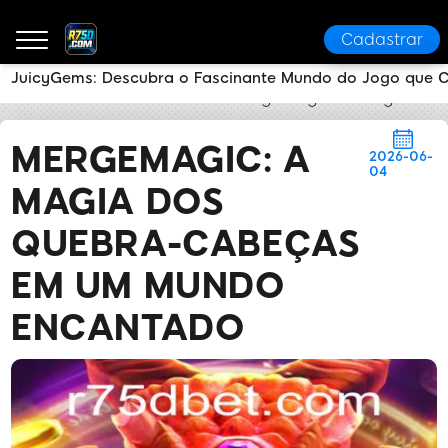
Cadastrar
JuicyGems: Descubra o Fascinante Mundo do Jogo que 
R75D
Notícias de Flash
MergeMagic: A Magia do
MERGEMAGIC: A
2026-06-
04
MAGIA DOS
QUEBRA-CABEÇAS
EM UM MUNDO
ENCANTADO