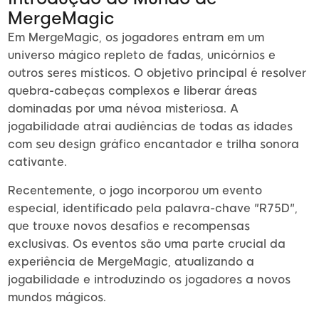
MergeMagic
Em MergeMagic, os jogadores entram em um
universo mágico repleto de fadas, unicórnios e
outros seres místicos. O objetivo principal é resolver
quebra-cabeças complexos e liberar áreas
dominadas por uma névoa misteriosa. A
jogabilidade atrai audiências de todas as idades
com seu design gráfico encantador e trilha sonora
cativante.
Recentemente, o jogo incorporou um evento
especial, identificado pela palavra-chave "R75D",
que trouxe novos desafios e recompensas
exclusivas. Os eventos são uma parte crucial da
experiência de MergeMagic, atualizando a
jogabilidade e introduzindo os jogadores a novos
mundos mágicos.