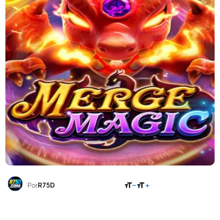
COMPARTILHAR
Por
R75D